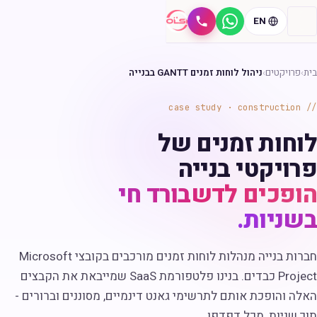
EN
ווטסאפ
חיוג
בית
›
פרויקטים
›
ניהול לוחות זמנים GANTT בבנייה
case study · construction
לוחות זמנים של
פרויקטי בנייה
הופכים לדשבורד חי
בשניות.
חברות בנייה מנהלות לוחות זמנים מורכבים בקובצי Microsoft
Project כבדים. בנינו פלטפורמת SaaS שמייבאת את הקבצים
האלה והופכת אותם לתרשימי גאנט דינמיים, מסוננים וברורים -
תוך שניות, מכל דפדפן.