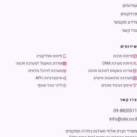
שירותים
פרויקטים
מידע מקצועי
צרו קשר
שירותים
פיתוח תוכנה
פיתוח אפליקציה
פיתוח מערכת CRM
שדרוג מאקסל למערכת חכמה
שדרוג מאקסס לתוכנה חכמה
מערכת לניהול מלאים
מערכות מותאמות אישית
אינטגרציות ו-API
איסוף ועיבוד נתונים
ליווי טכני שוטף
צרו קשר
09-8820511
info@olsi.co.il
משרדי חברת אולסי מערכות בחדרה ממוקמים