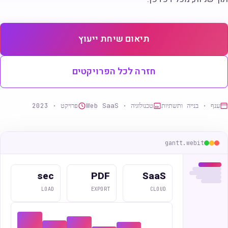
תיאום שיחת ייעוץ
חזרה לכל הפרויקטים
ענף · בנייה ותשתיות
טכנולוגיה · Web SaaS
פרויקט · 2023
gantt.webit
sec
PDF
SaaS
LOAD
EXPORT
CLOUD