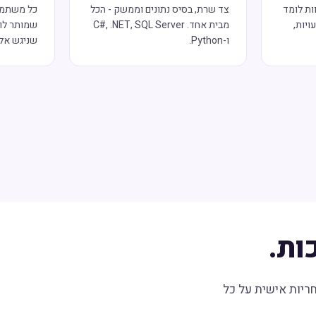
ות לומד
צד שרת, בסיס נתונים וממשק - הכל
כל משתמש
ויות,
מבית אחד. C#, .NET, SQL Server
שמותר לו.
ו-Python.
שניגש אלי
ות.
חריות אישית על כל