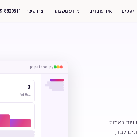
ויקטים
איך עובדים
מידע מקצועי
צרו קשר
9-8820511
pipeline.py
0
MANUAL
שעות לאסוף.
נים לבד,