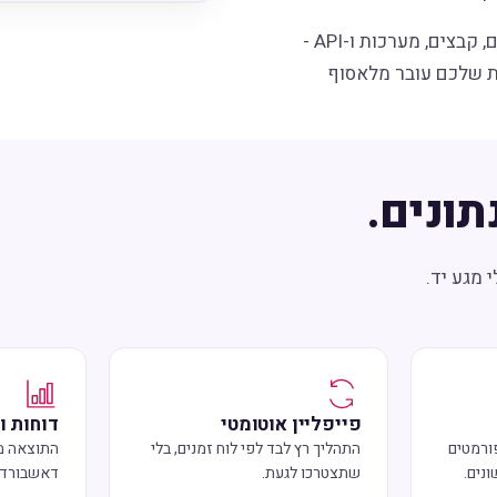
אנחנו בונים תהליך אוטומטי שאוסף את הנתונים מכל מקור - אתרים, קבצים, מערכות ו-API -
ת שלכם עובר מלאסוף
תונים.
 מגע יד.
פייפליין אוטומטי
דוחות ו
ורמטים
התהליך רץ לבד לפי לוח זמנים, בלי
התוצאה מו
נים.
שתצטרכו לגעת.
דאשבורד 