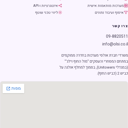
מערכות מותאמות אישית
אינטגרציות ו-API
איסוף ועיבוד נתונים
ליווי טכני שוטף
צרו קשר
09-8820511
info@olsi.co.il
משרדי חברת אולסי מערכות בחדרה ממוקמים
במתחם המסחרי והעסקים "מול החוף וילג'"
(במגדלי Unitowers), בסמוך למחלף אולגה על
כביש 2 (כביש החוף).