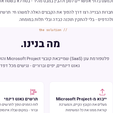
וכמעט בלתי אפשריים לסנן ולהבין במבט מהיר - בטח לא בשטח או 
חברות הבנייה רצו דרך להפוך את הקבצים האלה למשהו חי: תרשים
ולהדפיס - בלי להתקין תוכנה כבדה ובלי תלות במומחה.
the solution
מה בנינו.
פלטפורמת ענן
גאנט דינמיים, יפים וברורים - נגישים מכל דפדפ
ייבוא מ-Microsoft Project
תרשים גאנט דינמי
מעלים את הקובץ הקיים, והמערכת
לוח הזמנים הופך לתרשים חי,
קוראת ממנו את כל המשימות
וברור - במקום טבלה אינסופ