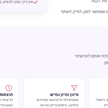
מול לקוח.
אין דרך נוחה להפיק פלט מסודר
 שאפשר לסנן, למיין, לשתף
 (SaaS) שמייבאת קובצי Microsoft Project והופכת אותם לתרשימי
ן.
סינון ומיון גמיש
תוצאות 
 ויזואלי
מסננים לפי כל פרמטר וממיינים
כל שינוי 
ית.
בלחיצה, ורואים בדיוק את מה
כמעט מייד