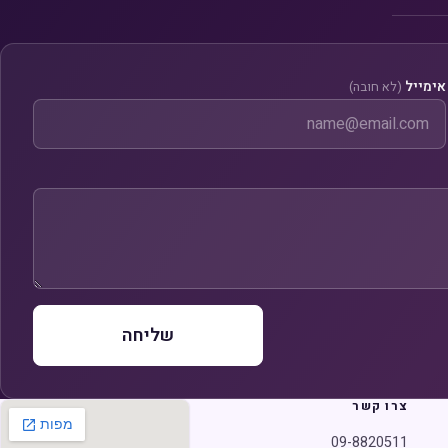
אימייל
(לא חובה)
שליחה
צרו קשר
09-8820511