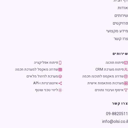
דף הבית
אודות
שירותים
פרויקטים
מידע מקצועי
צרו קשר
שירותים
פיתוח תוכנה
פיתוח אפליקציה
פיתוח מערכת CRM
שדרוג מאקסל למערכת חכמה
שדרוג מאקסס לתוכנה חכמה
מערכת לניהול מלאים
מערכות מותאמות אישית
אינטגרציות ו-API
איסוף ועיבוד נתונים
ליווי טכני שוטף
צרו קשר
09-8820511
info@olsi.co.il